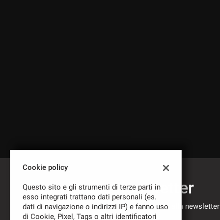
tracciamento
che
CONTATTI
adottiamo
per
offrire
NEWS
le
funzionalità
e
svolgere
le
attività
di
seguito
descritte.
Per
ottenere
maggiori
Cookie policy
informazioni
sull'utilità
Iscriviti alla newsletter
Questo sito e gli strumenti di terze parti in
e
esso integrati trattano dati personali (es.
sul
Compila il modulo sottostante per iscriverti alla newsletter
dati di navigazione o indirizzi IP) e fanno uso
funzionamento
nostre novità.
di Cookie, Pixel, Tags o altri identificatori
di