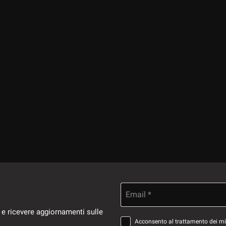
Email *
 e ricevere aggiornamenti sulle
Acconsento al trattamento dei miei