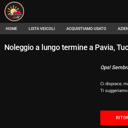
Le
tue
preferenze
di
HOME
HOME
LISTA VEICOLI
ACQUISTIAMO USATO
AZIE
consenso
Il
LISTA VEICOLI
Noleggio a lungo termine a Pavia, Tuc
seguente
pannello
ACQUISTIAMO USATO
ti
Ops! Sembra 
consente
di
AZIENDA
esprimere
Ci dispiace, m
le
tue
Ti suggeriamo 
I NOSTRI SERVIZI
preferenze
di
consenso
ASSISTENZA
alle
RITO
tecnologie
DICONO DI NOI
di