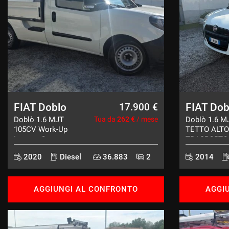
questi
strumenti
di
tracciamento
si
rimanda
alla
cookie
policy.
Puoi
FIAT Doblo
FIAT Dob
17.900 €
rivedere
Doblò 1.6 MJT
Tua da
262 €
/ mese
Doblò 1.6 M
e
105CV Work-Up
TETTO ALTO
modificare
Lounge Cassone
TRASPORTO
le
E6dTemp
DISABILI
tue
2020
Diesel
36.883
2
2014
scelte
in
qualsiasi
AGGIUNGI AL CONFRONTO
AGGI
momento.
a