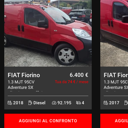
mpre
Cookie necessari
ilitato
Cookie delle preferenze
Cookie per il miglioramento dell'esperienza utente
FIAT Fiorino
FIAT Fior
6.400 €
Cookie analitici
1.3 MJT 95CV
Tua da
74 €
/ mese
1.3 MJT 95
Adventure SX
Adventure S
allestimento officina
allestimento
Cookie di marketing
E6
E6
2018
Diesel
92.195
4
2017
AGGIUNGI AL CONFRONTO
AGGI