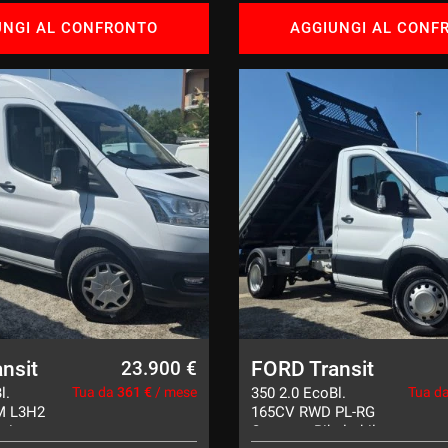
UNGI AL CONFRONTO
AGGIUNGI AL CONF
nsit
FORD Transit
23.900 €
l.
Tua da
361 €
/ mese
350 2.0 EcoBl.
Tua d
M L3H2
165CV RWD PL-RG
sti
Cassone Ribaltabile