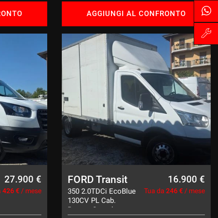
RONTO
AGGIUNGI AL CONFRONTO
FORD Transit
27.900 €
16.900 €
a
426 €
/ mese
350 2.0TDCi EcoBlue
Tua da
246 €
/ mese
130CV PL Cab.
Boxato Sponda