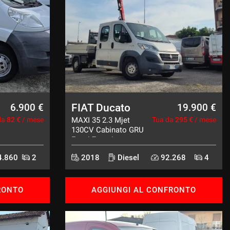
FIAT Ducato
6.900 €
19.900 €
da
82 €
/ mese
MAXI 35 2.3 Mjet
Tua da
295 €
/ mese
130CV Cabinato GRU
Fassi 7posti
.860
2
2018
Diesel
92.268
4
RONTO
AGGIUNGI AL CONFRONTO