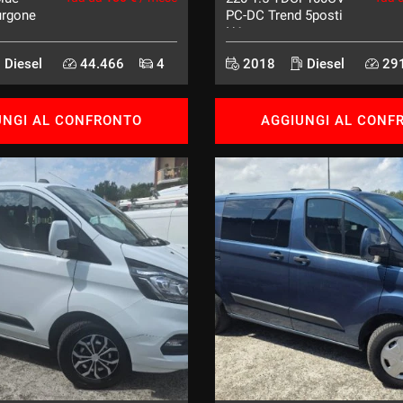
urgone
PC-DC Trend 5posti
N1
Diesel
44.466
4
2018
Diesel
291
UNGI AL CONFRONTO
AGGIUNGI AL CONF