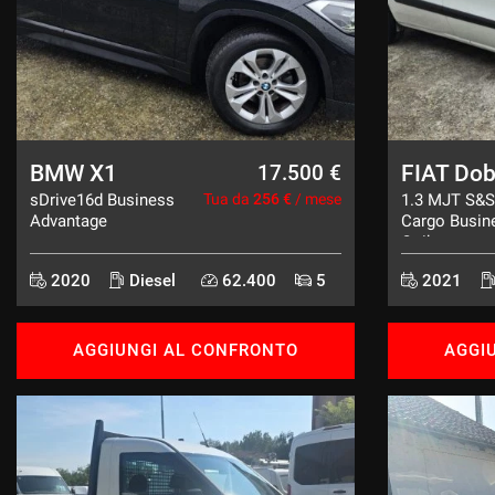
tracciamento
che
CONTATTI
adottiamo
per
offrire
NEWS
le
funzionalità
e
BMW X1
FIAT Dob
17.500 €
svolgere
sDrive16d Business
Tua da
256 €
/ mese
1.3 MJT S&
le
Advantage
Cargo Busin
attività
Coibentato
di
seguito
2020
Diesel
62.400
5
2021
descritte.
Per
ottenere
AGGIUNGI AL CONFRONTO
AGGI
maggiori
informazioni
sull'utilità
e
sul
funzionamento
di