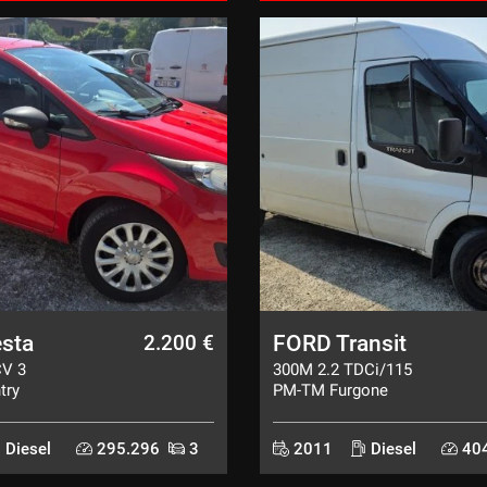
sta
FORD Transit
2.200 €
CV 3
300M 2.2 TDCi/115
try
PM-TM Furgone
Diesel
295.296
3
2011
Diesel
404