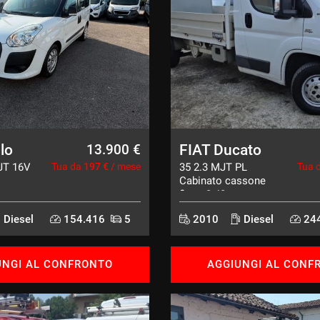
lo
FIAT Ducato
13.900 €
JT 16V
Tua da
197 €
/ mese
35 2.3 MJT PL
Tua 
Cabinato cassone
fisso 3.40m
Diesel
154.416
5
2010
Diesel
244
UNGI AL CONFRONTO
AGGIUNGI AL CONF