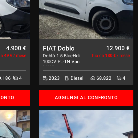
FIAT Doblo
4.900 €
12.900 €
da
49 €
/ mese
Doblò 1.5 BlueHdi
Tua da
180 €
/ mese
100CV PL-TN Van
MAXI
.186
4
2023
Diesel
68.822
4
RONTO
AGGIUNGI AL CONFRONTO