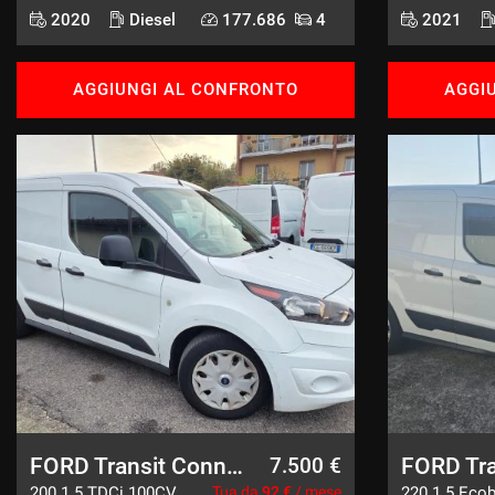
2020
Diesel
177.686
4
2021
AGGIUNGI AL CONFRONTO
AGGI
FORD Transit Connect
7.500 €
200 1.5 TDCi 100CV
Tua da
92 €
/ mese
220 1.5 Ecob