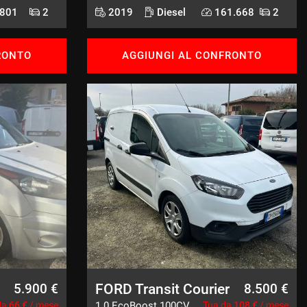
801
2
2019
Diesel
161.668
2
RONTO
AGGIUNGI AL CONFRONTO
FORD Transit Courier
5.900 €
8.500 €
da
66 €
/ mese
1.0 EcoBoost 100CV
Tua da
108 €
/ mese