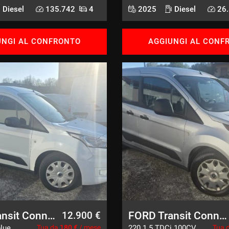
Diesel
135.742
4
2025
Diesel
26.
UNGI AL CONFRONTO
AGGIUNGI AL CONF
FORD Transit Connect
FORD Transit Connect
12.900 €
lue
Tua da
180 €
/ mese
220 1.5 TDCi 100CV
Tua 