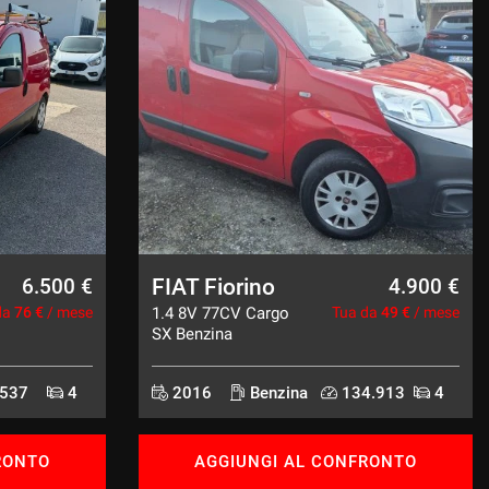
FIAT Fiorino
6.500 €
4.900 €
da
76 €
/ mese
1.4 8V 77CV Cargo
Tua da
49 €
/ mese
SX Benzina
537
4
2016
Benzina
134.913
4
RONTO
AGGIUNGI AL CONFRONTO