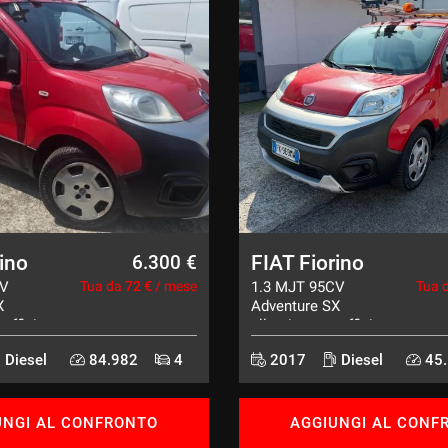
ino
FIAT Fiorino
6.300 €
CV
Tua da
72 €
/ mese
1.3 MJT 95CV
Tua 
X
Adventure SX
 officina
allestimento officina
E6
Diesel
84.982
4
2017
Diesel
45.
UNGI AL CONFRONTO
AGGIUNGI AL CONF