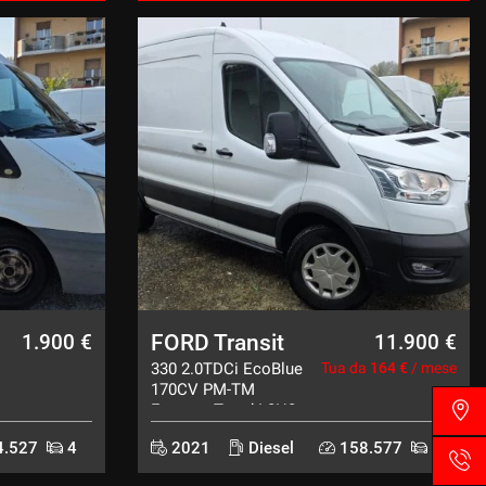
FORD Transit
1.900 €
11.900 €
330 2.0TDCi EcoBlue
Tua da
164 €
/ mese
170CV PM-TM
Furgone Trend L2H2
.527
4
2021
Diesel
158.577
4