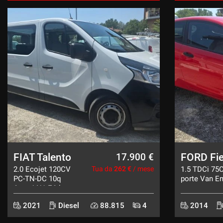
FIAT Talento
FORD Fie
17.900 €
2.0 Ecojet 120CV
Tua da
262 €
/ mese
1.5 TDCi 75
PC-TN-DC 10q
porte Van En
6posti N1 E6dtemp
2021
Diesel
88.815
4
2014