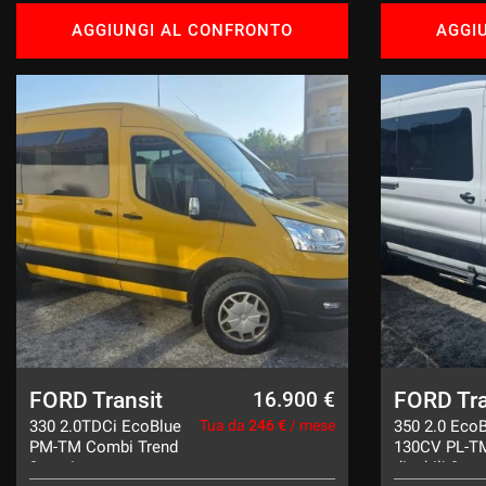
AGGIUNGI AL CONFRONTO
AGGI
FORD Transit
FORD Tra
16.900 €
330 2.0TDCi EcoBlue
Tua da
246 €
/ mese
350 2.0 EcoB
PM-TM Combi Trend
130CV PL-T
9posti
disabili 9 po