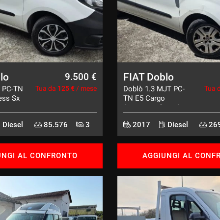
lo
FIAT Doblo
9.500 €
S PC-TN
Tua da
125 €
/ mese
Doblò 1.3 MJT PC-
Tua 
ess Sx
TN E5 Cargo
Attrezzato 3posti
Diesel
85.576
3
2017
Diesel
269
UNGI AL CONFRONTO
AGGIUNGI AL CONF