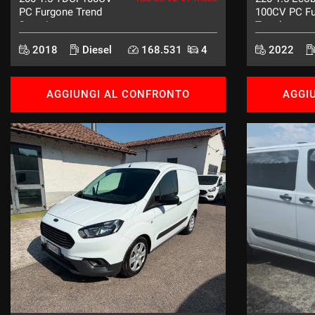
PC Furgone Trend
100CV PC F
3posti
Trend
2018
Diesel
168.531
4
2022
AGGIUNGI AL CONFRONTO
AGGI