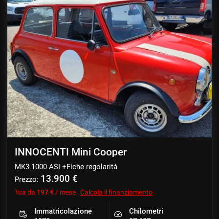
INNOCENTI Mini Cooper
MK3 1000 ASI +Fiche regolarità
13.900 €
Prezzo:
Tua da
197 €
/ mese
Calcola il finanziamento
Immatricolazione
Chilometri