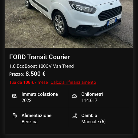
FORD Transit Courier
1.0 EcoBoost 100CV Van Trend
8.500 €
Prezzo:
Tua da
108 €
/ mese
Calcola il finanziamento
Immatricolazione
Chilometri
2022
114.617
Alimentazione
Cambio
Benzina
Manuale (6)