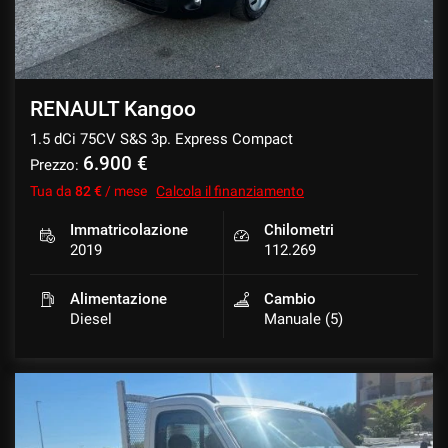
RENAULT Kangoo
1.5 dCi 75CV S&S 3p. Express Compact
6.900 €
Prezzo:
Tua da
82 €
/ mese
Calcola il finanziamento
Immatricolazione
Chilometri
2019
112.269
Alimentazione
Cambio
Diesel
Manuale (5)