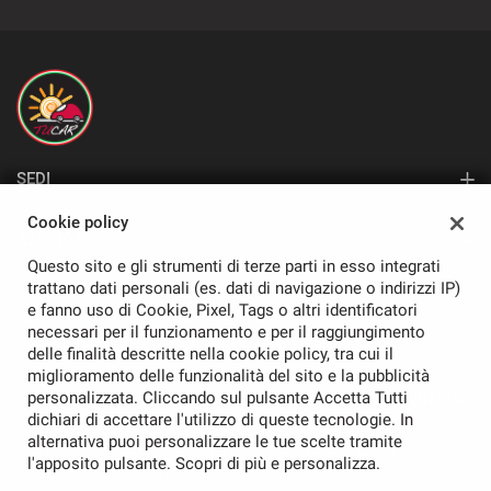
SEDI
Sede di Pavia
Cookie policy
AZIENDA
Questo sito e gli strumenti di terze parti in esso integrati
Azienda
trattano dati personali (es. dati di navigazione o indirizzi IP)
e fanno uso di Cookie, Pixel, Tags o altri identificatori
Contatti
necessari per il funzionamento e per il raggiungimento
delle finalità descritte nella cookie policy, tra cui il
miglioramento delle funzionalità del sito e la pubblicità
personalizzata. Cliccando sul pulsante Accetta Tutti
TORNA IN CIMA
dichiari di accettare l'utilizzo di queste tecnologie. In
alternativa puoi personalizzare le tue scelte tramite
Copyright © 2026 Tucar Srl - P.IVA 02260090184 -
Leggi
l'apposito pulsante. Scopri di più e personalizza.
l'informativa sulla privacy
-
Cookie Policy