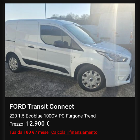
questi
strumenti
di
tracciamento
si
rimanda
alla
cookie
policy.
Puoi
rivedere
e
modificare
le
tue
scelte
FORD Transit Connect
in
qualsiasi
220 1.5 Ecoblue 100CV PC Furgone Trend
momento.
12.900 €
Prezzo:
Tua da
180 €
/ mese
Calcola il finanziamento
a