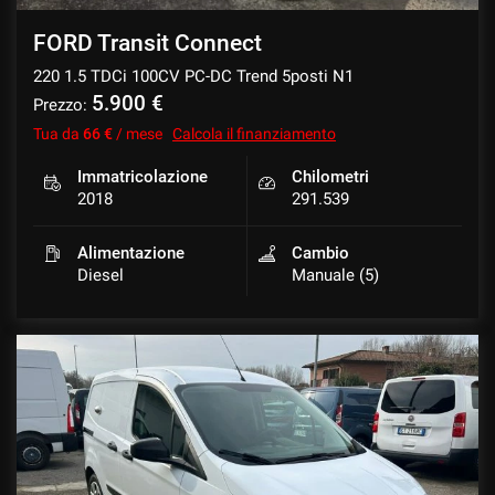
Salva
FORD Transit Connect
le
impostazioni
220 1.5 TDCi 100CV PC-DC Trend 5posti N1
5.900 €
Prezzo:
Tua da
66 €
/ mese
Calcola il finanziamento
Immatricolazione
Chilometri
2018
291.539
Alimentazione
Cambio
Diesel
Manuale (5)