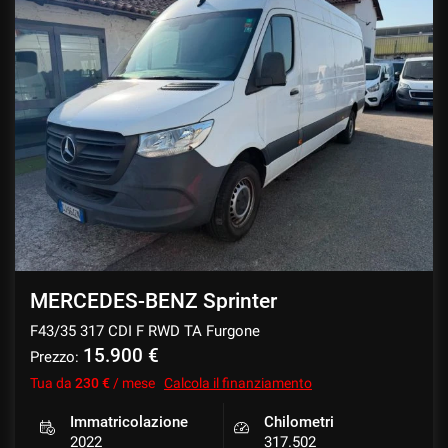
MERCEDES-BENZ Sprinter
F43/35 317 CDI F RWD TA Furgone
15.900 €
Prezzo:
Tua da
230 €
/ mese
Calcola il finanziamento
Immatricolazione
Chilometri
2022
317.502