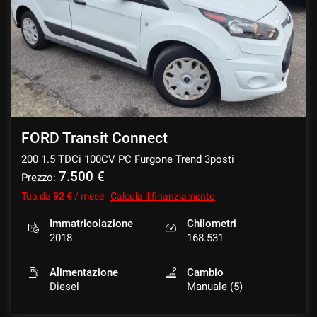
tracciamento
che
CONTATTI
adottiamo
per
offrire
NEWS
le
funzionalità
e
svolgere
le
FORD Transit Connect
attività
200 1.5 TDCi 100CV PC Furgone Trend 3posti
di
seguito
7.500 €
Prezzo:
descritte.
Tua da
92 €
/ mese
Calcola il finanziamento
Per
ottenere
Immatricolazione
Chilometri
maggiori
2018
168.531
informazioni
sull'utilità
Alimentazione
Cambio
e
Diesel
Manuale (5)
sul
funzionamento
di