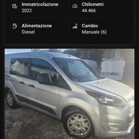
Immatricolazione
Chilometri
2022
44.466
Alimentazione
Cambio
mpre
Cookie necessari
Diesel
Manuale (6)
ilitato
Cookie delle preferenze
Cookie per il miglioramento dell'esperienza utente
Cookie analitici
Cookie di marketing
Leggi
la
cookie
policy