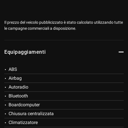
Il prezzo del veicolo pubblicizzato è stato calcolato utilizzando tutte
mpre
Cookie necessari
le campagne commerciali a disposizione.
ilitato
Cookie delle preferenze
Equipaggiamenti
Cookie per il miglioramento dell'esperienza utente
ABS
Cookie analitici
Airbag
Autoradio
Cookie di marketing
Bluetooth
Boardcomputer
Leggi
Chiusura centralizzata
la
cookie
Climatizzatore
policy