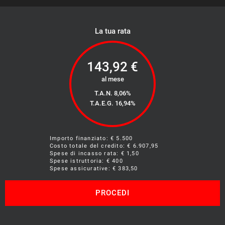
La tua rata
143,92
€
al mese
T.A.N. 8,06%
T.A.E.G.
16,94
%
Importo finanziato: €
5.500
Costo totale del credito: €
6.907,95
Spese di incasso rata: € 1,50
Spese istruttoria: € 400
Spese assicurative: €
383,50
PROCEDI