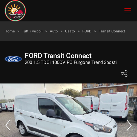
Le
tue
preferenze
di
HOME
Home
>
Tutti i veicoli
>
Auto
>
Usato
>
FORD
>
Transit Connect
consenso
Il
LISTA VEICOLI
seguente
FORD Transit Connect
pannello
200 1.5 TDCi 100CV PC Furgone Trend 3posti
ACQUISTIAMO USATO
ti
consente
di
AZIENDA
esprimere
le
tue
I NOSTRI SERVIZI
preferenze
di
consenso
ASSISTENZA
alle
tecnologie
DICONO DI NOI
di