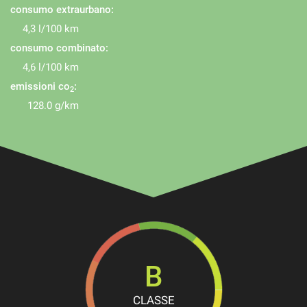
consumo extraurbano:
4,3 l/100 km
consumo combinato:
4,6 l/100 km
emissioni co
:
2
128.0 g/km
B
CLASSE