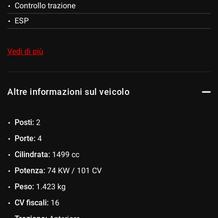
Controllo trazione
Salva
ESP
le
impostazioni
Fendinebbia
Immobilizzatore elettronico
Vedi di più
MP3
Sensori di parcheggio posteriori
Altre informazioni sul veicolo
Servosterzo
Specchietti laterali elettrici
Posti:
2
USB
Porte:
4
Vivavoce
Cilindrata:
1499 cc
Potenza:
74 KW / 101 CV
Peso:
1.423 kg
CV fiscali:
16