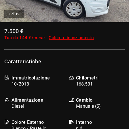
tracciamento
che
CONTATTI
adottiamo
1 di 12
per
offrire
NEWS
7.500 €
le
funzionalità
Tua da
144
€/mese
Calcola finanziamento
e
svolgere
le
attività
Caratteristiche
di
seguito
descritte.
Immatricolazione
Chilometri
Per
10/2018
168.531
ottenere
maggiori
informazioni
Alimentazione
Cambio
sull'utilità
Diesel
Manuale (5)
e
sul
Colore Esterno
Interno
funzionamento
Bianco / Pastello
n.d.
di