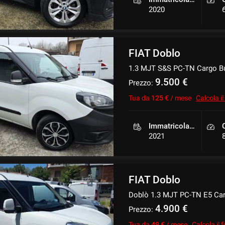
2020
FIAT Doblo
1.3 MJT S&S PC-TN Cargo Bu
9.500 €
Prezzo:
Tua da
125 €
/ mese
Calcola i
Immatricolazione
2021
FIAT Doblo
Doblò 1.3 MJT PC-TN E5 Car
4.900 €
Prezzo:
Tua da
49 €
/ mese
Calcola il