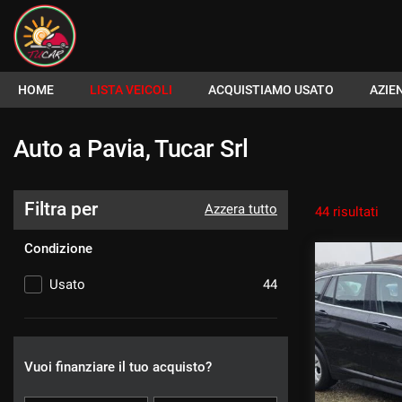
Le
tue
preferenze
di
HOME
HOME
LISTA VEICOLI
ACQUISTIAMO USATO
AZIE
consenso
Il
LISTA VEICOLI
Auto a Pavia, Tucar Srl
seguente
pannello
ACQUISTIAMO USATO
ti
Filtra per
Azzera tutto
consente
44 risultati
di
AZIENDA
esprimere
Condizione
le
tue
Usato
44
I NOSTRI SERVIZI
preferenze
di
consenso
ASSISTENZA
alle
Vuoi finanziare il tuo acquisto?
tecnologie
DICONO DI NOI
di