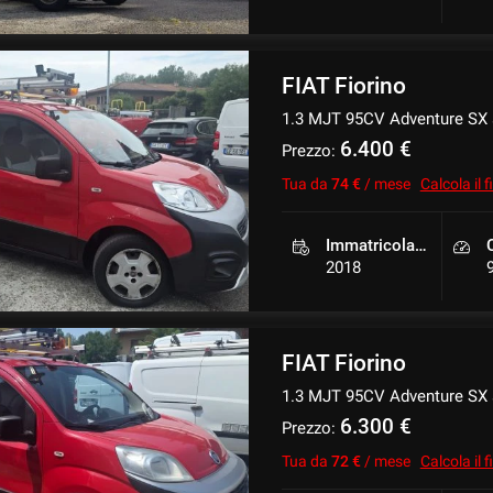
FIAT Fiorino
1.3 MJT 95CV Adventure SX a
6.400 €
Prezzo:
Tua da
74 €
/ mese
Calcola il
Immatricolazione
2018
FIAT Fiorino
1.3 MJT 95CV Adventure SX a
6.300 €
Prezzo:
Tua da
72 €
/ mese
Calcola il