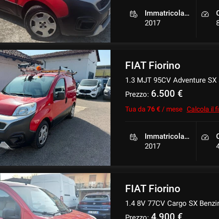
Immatricolazione
2017
FIAT Fiorino
1.3 MJT 95CV Adventure SX a
6.500 €
Prezzo:
Tua da
76 €
/ mese
Calcola il
Immatricolazione
2017
FIAT Fiorino
1.4 8V 77CV Cargo SX Benzi
4.900 €
Prezzo: