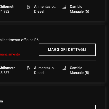
Chilometri
Alimentazione
Cambio
84.982
Diesel
Manuale (5)
llestimento officina E6
MAGGIORI DETTAGLI
 finanziamento
Chilometri
Alimentazione
Cambio
45.537
Diesel
Manuale (5)
na