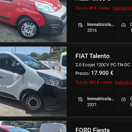
Tua da
49 €
/ mese
Calcola il
Immatricolazione
2016
FIAT Talento
2.0 Ecojet 120CV PC-TN-DC 
17.900 €
Prezzo:
Tua da
262 €
/ mese
Calcola i
Immatricolazione
2021
FORD Fiesta