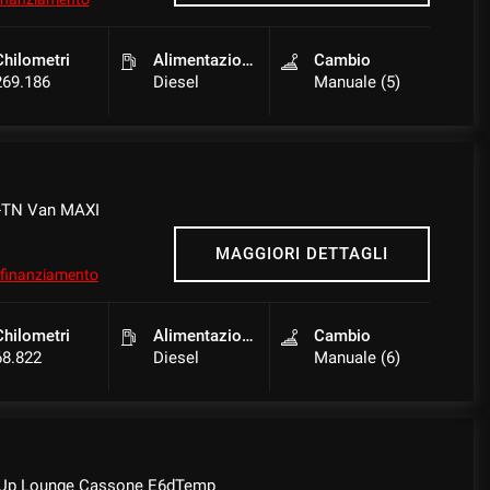
Chilometri
Alimentazione
Cambio
269.186
Diesel
Manuale (5)
L-TN Van MAXI
MAGGIORI DETTAGLI
l finanziamento
Chilometri
Alimentazione
Cambio
68.822
Diesel
Manuale (6)
-Up Lounge Cassone E6dTemp