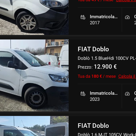
Immatricolazione
2017
FIAT Doblo
Doblò 1.5 BlueHdi 100CV P
12.900 €
Prezzo:
Tua da
180 €
/ mese
Calcola i
Immatricolazione
2023
FIAT Doblo
Doblò 1.6 MJT 105CV Work