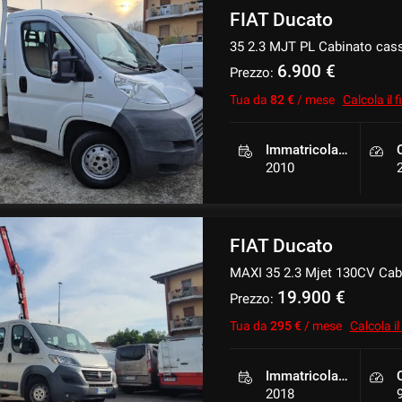
FIAT Ducato
35 2.3 MJT PL Cabinato cas
6.900 €
Prezzo:
Tua da
82 €
/ mese
Calcola il
Immatricolazione
2010
FIAT Ducato
MAXI 35 2.3 Mjet 130CV Cab
19.900 €
Prezzo:
Tua da
295 €
/ mese
Calcola i
Immatricolazione
2018