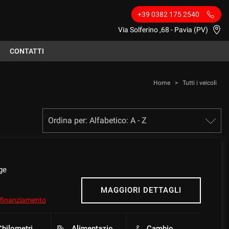
+39 0382 175 2540
Via Solferino ,68 - Pavia (PV)
CONTATTI
Home
>
Tutti i veicoli
ge
MAGGIORI DETTAGLI
l finanziamento
Chilometri
Alimentazione
Cambio