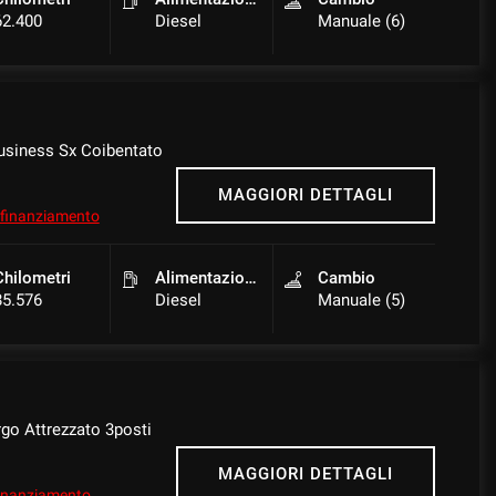
62.400
Diesel
Manuale (6)
siness Sx Coibentato
MAGGIORI DETTAGLI
l finanziamento
Chilometri
Alimentazione
Cambio
85.576
Diesel
Manuale (5)
go Attrezzato 3posti
MAGGIORI DETTAGLI
 finanziamento