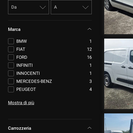
questi
strumenti
di
tracciamento
si
Marca
rimanda
alla
BMW
1
cookie
FIAT
12
policy.
FORD
16
Puoi
rivedere
INFINITI
1
e
INNOCENTI
1
modificare
MERCEDES-BENZ
3
le
tue
PEUGEOT
4
scelte
RENAULT
3
in
Mostra di più
VOLKSWAGEN
3
qualsiasi
momento.
Carrozzeria
a