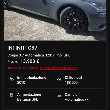
tracciamento
che
CONTATTI
adottiamo
per
offrire
NEWS
le
funzionalità
e
svolgere
le
INFINITI G37
attività
Coupé 3.7 Automatica 320cv imp. GPL
di
seguito
13.900 €
Prezzo:
descritte.
Tua da
197 €
/ mese
Calcola il finanziamento
Per
ottenere
Immatricolazione
Chilometri
maggiori
2010
188.000
informazioni
sull'utilità
Alimentazione
Cambio
e
Benzina/GPL
Automatico (7)
sul
funzionamento
di