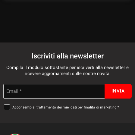
questi
strumenti
di
tracciamento
si
rimanda
alla
cookie
policy.
Iscriviti alla newsletter
Puoi
rivedere
Compila il modulo sottostante per iscriverti alla newsletter e
e
ricevere aggiornamenti sulle nostre novità.
modificare
le
tue
Email *
INVIA
scelte
in
Acconsento al trattamento dei miei dati per finalità di marketing *
qualsiasi
momento.
a