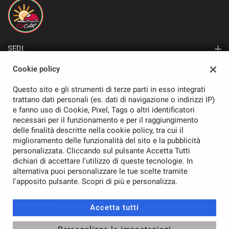
mpre
Cookie necessari
SEDI
ilitato
Sede di Pavia
Cookie policy
AZIENDA
Cookie delle preferenze
Questo sito e gli strumenti di terze parti in esso integrati
Azienda
trattano dati personali (es. dati di navigazione o indirizzi IP)
Cookie per il miglioramento dell'esperienza utente
e fanno uso di Cookie, Pixel, Tags o altri identificatori
Contatti
necessari per il funzionamento e per il raggiungimento
delle finalità descritte nella cookie policy, tra cui il
Cookie analitici
miglioramento delle funzionalità del sito e la pubblicità
personalizzata. Cliccando sul pulsante Accetta Tutti
TORNA IN CIMA
dichiari di accettare l'utilizzo di queste tecnologie. In
Cookie di marketing
alternativa puoi personalizzare le tue scelte tramite
Copyright © 2026 Tucar Srl - P.IVA 02260090184 -
Leggi
l'apposito pulsante. Scopri di più e personalizza.
l'informativa sulla privacy
-
Cookie Policy
Leggi
Sito creato da:
Accetta tutti
la
cookie
policy