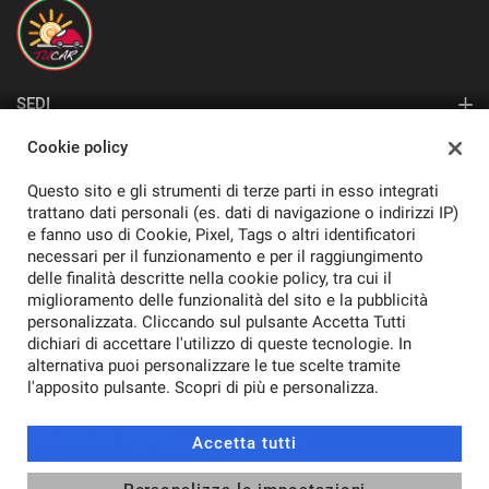
mpre
Cookie necessari
SEDI
ilitato
Sede di Pavia
Cookie policy
AZIENDA
Cookie delle preferenze
Questo sito e gli strumenti di terze parti in esso integrati
Azienda
trattano dati personali (es. dati di navigazione o indirizzi IP)
Cookie per il miglioramento dell'esperienza utente
e fanno uso di Cookie, Pixel, Tags o altri identificatori
Contatti
necessari per il funzionamento e per il raggiungimento
delle finalità descritte nella cookie policy, tra cui il
Cookie analitici
miglioramento delle funzionalità del sito e la pubblicità
personalizzata. Cliccando sul pulsante Accetta Tutti
TORNA IN CIMA
dichiari di accettare l'utilizzo di queste tecnologie. In
Cookie di marketing
alternativa puoi personalizzare le tue scelte tramite
Copyright © 2026 Tucar Srl - P.IVA 02260090184 -
Leggi
l'apposito pulsante. Scopri di più e personalizza.
l'informativa sulla privacy
-
Cookie Policy
Leggi
Sito creato da:
Accetta tutti
la
cookie
policy