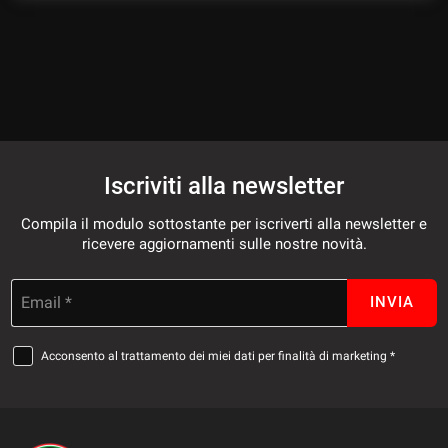
questi
strumenti
di
tracciamento
si
rimanda
alla
cookie
policy.
Iscriviti alla newsletter
Puoi
rivedere
Compila il modulo sottostante per iscriverti alla newsletter e
e
ricevere aggiornamenti sulle nostre novità.
modificare
le
tue
Email *
INVIA
scelte
in
Acconsento al trattamento dei miei dati per finalità di marketing *
qualsiasi
momento.
a