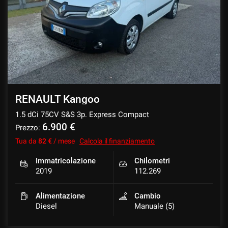
tracciamento
che
CONTATTI
adottiamo
per
offrire
NEWS
le
funzionalità
e
svolgere
le
RENAULT Kangoo
attività
1.5 dCi 75CV S&S 3p. Express Compact
di
seguito
6.900 €
Prezzo:
descritte.
Tua da
82 €
/ mese
Calcola il finanziamento
Per
ottenere
Immatricolazione
Chilometri
maggiori
2019
112.269
informazioni
sull'utilità
Alimentazione
Cambio
e
Diesel
Manuale (5)
sul
funzionamento
di